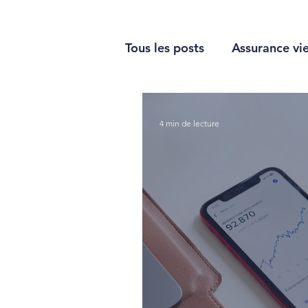
Tous les posts
Assurance vi
Épargner
Optimiser sa
4 min de lecture
Immobilier
Impôt