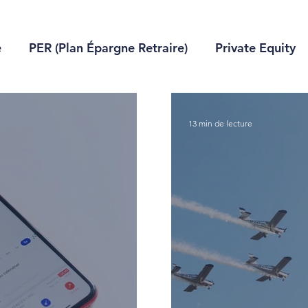
e
PER (Plan Épargne Retraire)
Private Equity
 succession
Pour les PRO
PEA
Compte-tit
13 min de lecture