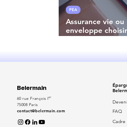
PEA
Assurance vie ou 
enveloppe choisir
2025 ?
Éparg
Belermain
Beler
er
60 rue François I
Deveni
75008 Paris
contact@belermain.com
FAQ
Cadre