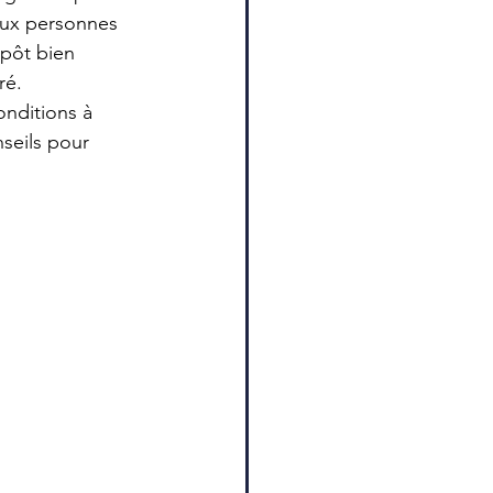
ux personnes 
mpôt bien 
ré.
onditions à 
nseils pour 