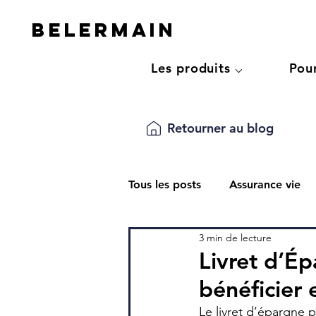
Belermain
Les produits ⌵
Pou
Retourner au blog
Tous les posts
Assurance vie
3 min de lecture
Épargner
Optimiser sa su
Livret d’Ép
bénéficier
Impôt
Le livret d’épargne p