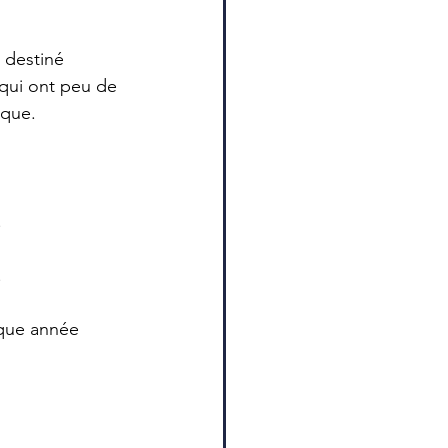
 destiné 
 qui ont peu de 
sque.
.
.
aque année 