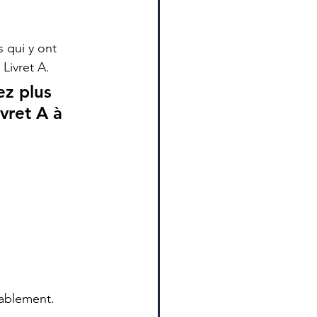
 qui y ont 
 Livret A.
z plus 
vret A à 
rablement.