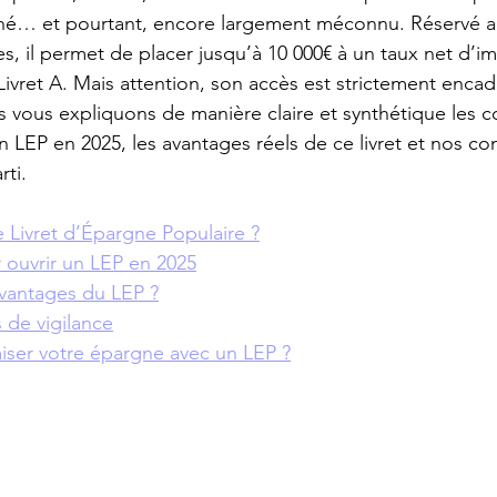
hé… et pourtant, encore largement méconnu. Réservé a
, il permet de placer jusqu’à 10 000€ à un taux net d’i
Livret A. Mais attention, son accès est strictement encad
s vous expliquons de manière claire et synthétique les c
n LEP en 2025, les avantages réels de ce livret et nos co
rti.
 Livret d’Épargne Populaire ?
 ouvrir un LEP en 2025
avantages du LEP ?
s de vigilance
ser votre épargne avec un LEP ?