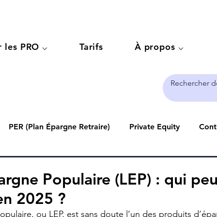
r les PRO ⌵
Tarifs
À propos ⌵
PER (Plan Épargne Retraire)
Private Equity
Contr
ccession
Pour les PRO
PEA
Compte-titres
argne Populaire (LEP) : qui pe
 en 2025 ?
opulaire, ou LEP, est sans doute l’un des produits d’épa