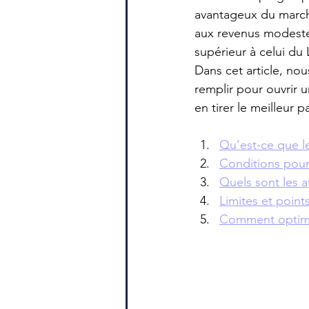
avantageux du marc
aux revenus modestes
supérieur à celui du 
Dans cet article, nou
remplir pour ouvrir u
en tirer le meilleur pa
Qu’est-ce que le
Conditions pour
Quels sont les 
Limites et point
Comment optimi