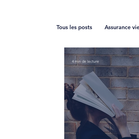
Tous les posts
Assurance vi
Épargner
Optimiser sa
4 min de lecture
Immobilier
Impôt