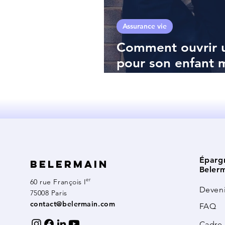
Assurance vie
Comment ouvrir u
pour son enfant m
complet et avant
Éparg
Belermain
Beler
er
60 rue François I
Deveni
75008 Paris
contact@belermain.com
FAQ
Cadre