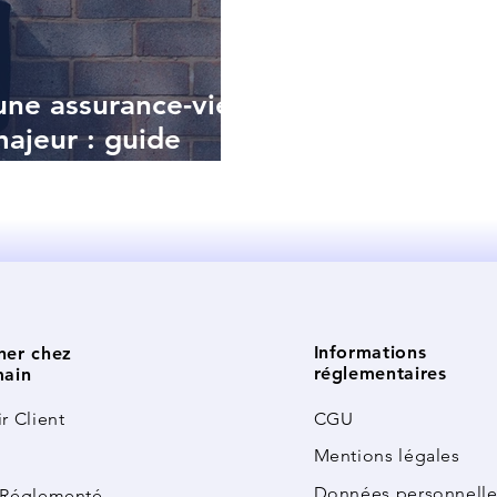
ne assurance-vie
ajeur : guide
ages fiscaux
Informations
ner chez
réglementaires
main
r Client
CGU
Mentions légales
Données personnelle
 Réglementé