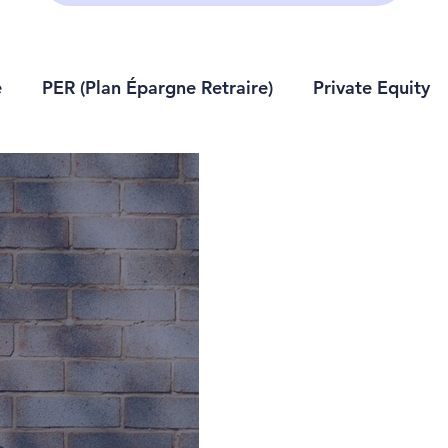
e
PER (Plan Épargne Retraire)
Private Equity
 succession
Pour les PRO
PEA
Compte-tit