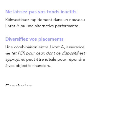
Ne laissez pas vos fonds inactifs
Réinvestissez rapidement dans un nouveau 
Livret A ou une alternative performante.
Diversifiez vos placements
Une combinaison entre Livret A, assurance 
vie 
(et PER pour ceux dont ce dispositif est 
approprié)
 peut être idéale pour répondre 
à vos objectifs financiers.
Conclusion
Bien que le transfert direct d’un Livret A 
soit interdit, les démarches de clôture et 
d’ouverture sont simples et gratuites. Pour 
optimiser vos rendements et diversifier vos 
placements, des solutions comme 
l’assurance vie ou le PER sont 