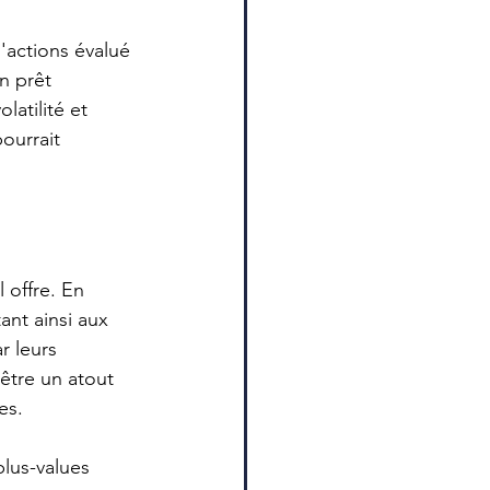
'actions évalué 
n prêt 
atilité et 
ourrait 
 offre. En 
ant ainsi aux 
r leurs 
être un atout 
es.
plus-values 