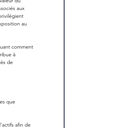
 valeur du 
ssociés aux 
rivilégient 
xposition au 
iquant comment 
ribue à 
tés de 
es que 
actifs afin de 