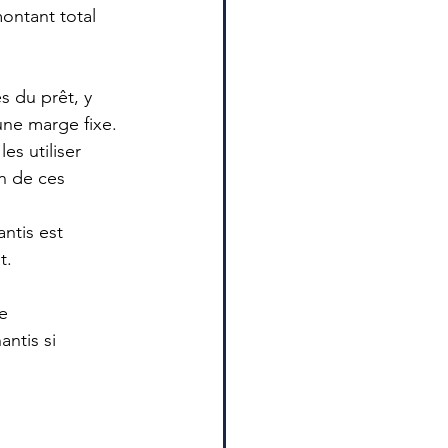
ontant total 
s du prêt, y 
une marge fixe.
s utiliser 
on de ces 
ntis est 
t.
e 
ntis si 