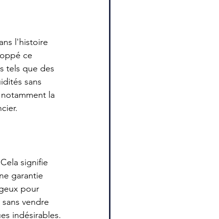
s l'histoire 
loppé ce 
rs tels que des 
idités sans 
, notamment la 
cier.
Cela signifie 
ne garantie 
ageux pour 
e sans vendre 
ues indésirables.