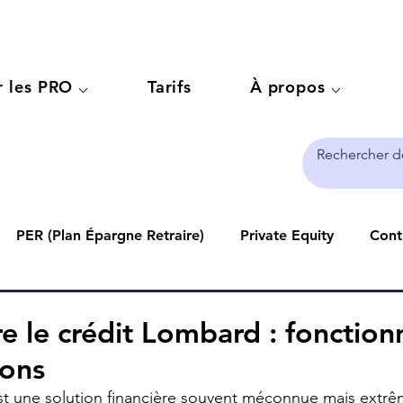
r les PRO ⌵
Tarifs
À propos ⌵
PER (Plan Épargne Retraire)
Private Equity
Contr
ccession
Pour les PRO
PEA
Compte-titres
 le crédit Lombard : fonctio
ions
st une solution financière souvent méconnue mais extrê