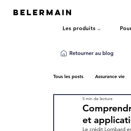
Belermain
Les produits ⌵
Pou
Retourner au blog
Tous les posts
Assurance vie
5 min de lecture
Épargner
Optimiser sa su
Comprendre
et applicat
Impôt
Le crédit Lombard e