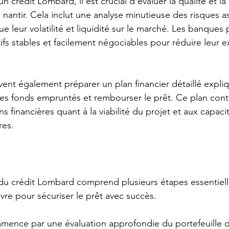
n crédit Lombard, il est crucial d'évaluer la qualité et la
 à nantir. Cela inclut une analyse minutieuse des risques a
ue leur volatilité et liquidité sur le marché. Les banques p
ifs stables et facilement négociables pour réduire leur e
ivent également préparer un plan financier détaillé expl
r les fonds empruntés et rembourser le prêt. Ce plan cont
ons financières quant à la viabilité du projet et aux capaci
res.
du crédit Lombard comprend plusieurs étapes essentiell
vre pour sécuriser le prêt avec succès.
mmence par une évaluation approfondie du portefeuille d'