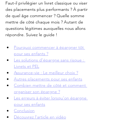
Faut-il privilégier un livret classique ou viser 
des placements plus performants ? À partir 
de quel âge commencer ? Quelle somme 
mettre de côté chaque mois ? Autant de 
questions légitimes auxquelles nous allons 
répondre. Suivez le guide !
Pourquoi commencer à épargner tôt 
pour ses enfants ?
Les solutions d’épargne sans risque : 
Livrets et PEL
Assurance-vie : Le meilleur choix ?
Autres placements pour ses enfants
Combien mettre de côté et comment 
organiser son épargne ?
Les erreurs à éviter lorsqu’on épargne 
pour ses enfants
Conclusion
Découvrez l'article en vidéo