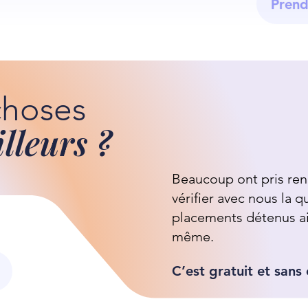
Prend
choses
illeurs ?
Beaucoup ont pris re
vérifier avec nous la q
placements détenus ai
même.
C’est gratuit et san