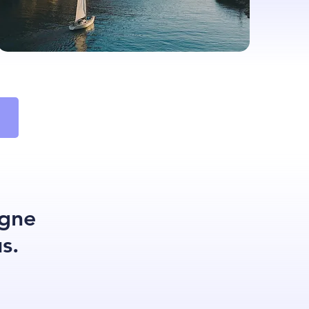
rgne
s.