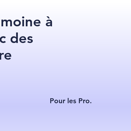
imoine à
c des
re
Pour les Pro.