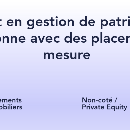
 en gestion de patr
onne avec des place
mesure
ements
Non-coté /
biliers
Private Equity