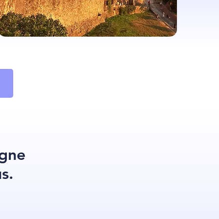
rgne
s.