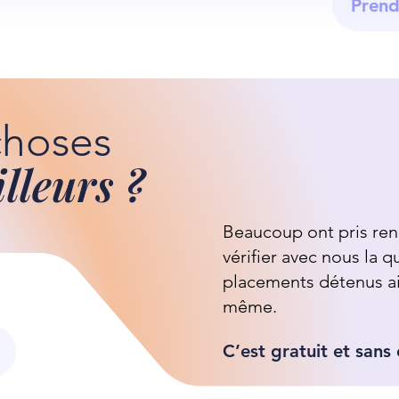
Prend
choses
illeurs ?
Beaucoup ont pris re
vérifier avec nous la q
placements détenus ai
même.
C’est gratuit et san