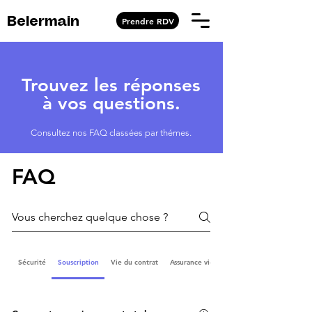
Prendre RDV
Belermain
Trouvez les réponses
à vos questions.
Consultez nos FAQ classées par thémes.
FAQ
Sécurité
Souscription
Vie du contrat
Assurance vie